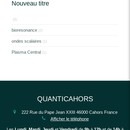
Nouveau titre
(3)
bioresonance
(2)
ondes scalaires
(1)
Plasma Central
(1)
QUANTICAHORS
222 Rue du Pape Jean XXIII
46000
Cahors
France
Afficher le téléphone
Les
Lundi
,
Mardi
,
Jeudi
et
Vendredi
de
9h
à
12h
et de
14h
à