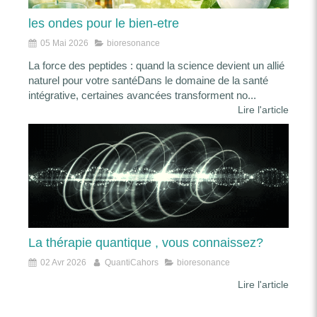
les ondes pour le bien-etre
05 Mai 2026
bioresonance
La force des peptides : quand la science devient un allié
naturel pour votre santéDans le domaine de la santé
intégrative, certaines avancées transforment no...
Lire l'article
La thérapie quantique , vous connaissez?
02 Avr 2026
QuantiCahors
bioresonance
Lire l'article