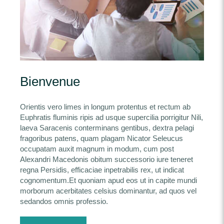
Bienvenue
Orientis vero limes in longum protentus et rectum ab
Euphratis fluminis ripis ad usque supercilia porrigitur Nili,
laeva Saracenis conterminans gentibus, dextra pelagi
fragoribus patens, quam plagam Nicator Seleucus
occupatam auxit magnum in modum, cum post
Alexandri Macedonis obitum successorio iure teneret
regna Persidis, efficaciae inpetrabilis rex, ut indicat
cognomentum.Et quoniam apud eos ut in capite mundi
morborum acerbitates celsius dominantur, ad quos vel
sedandos omnis professio.