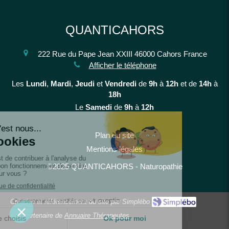
QUANTICAHORS
222 Rue du Pape Jean XXIII
46000
Cahors
France
Afficher le téléphone
Les
Lundi
,
Mardi
,
Jeudi
et
Vendredi
de
9h
à
12h
et de
14h
à
18h
Le
Samedi
de
9h
à
12h
Plan du site
Mentions légales
©2025 QUANTICAHORS - Naturopathie
Création et référencement du site par Simplébo
Site partenaire de
Annuaire Thérapeutes